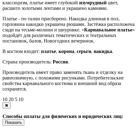
классицизм, платье имеет глубокий
изумрудный
цвет,
расшито золотыми лентами и украшено камнями.
Платье - по талии присборено. Накидка длинная в пол,
горловина накидки украшена рюшами. Застёжка расположена
сзади на тесьме-молнии и шнуровке. «
Карнавальное платье
»
подойдёт для различных тематических и театральных
постановок, балов, Новогодних вечеринок.
В костюм входит:
платье
,
корона
,
серьги
,
накидка
.
Страна производитель:
Россия
.
Производитель имеет право заменять ткань и отделку на
равнозначную, с похожими рисунками. Потребительские
свойства карнавального костюма и внешний вид образа
сохранятся.
10
20
5
10
✖
Способы оплаты для физических и юридических лиц:
Показать