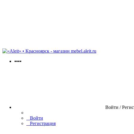
mebel.aleit.ru
▪▪▪▪
Войти / Реги
Войти
Регистрация