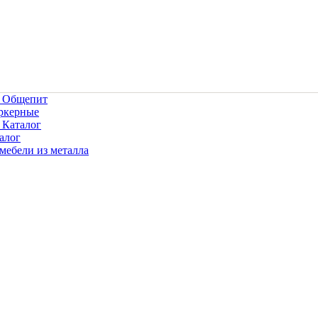
• Общепит
ркерные
 Каталог
алог
мебели из металла