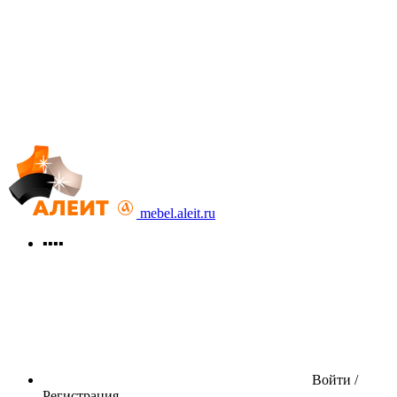
mebel.aleit.ru
▪▪▪▪
Войти /
Регистрация