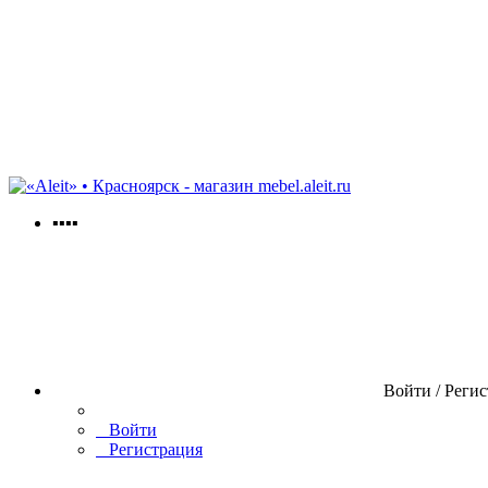
mebel.aleit.ru
▪▪▪▪
Войти / Реги
Войти
Регистрация