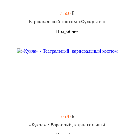
7 560
₽
Карнавальный костюм «Сударыня»
Подробнее
5 670
₽
«Кукла» • Взрослый, карнавальный